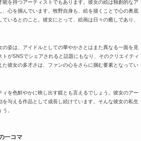
才能を持つアーティストでもあります。彼女の絵は独創的なア
し、心を掴んでいます。牧野自身も、絵を描くことで心の奥底
しているとのこと。彼女にとって、絵画は日々の癒しであり、
女の姿は、アイドルとしての華やかさとはまた異なる一面を見
ストがSNSでシェアされると話題にもなり、そのクリエイティ
えた彼女の多才さは、ファンの心をさらに掴む要素となってい
ティを色鮮やかに映し出す鏡とも言えるでしょう。彼女のアー
動を与える作品として成長し続けています。そんな彼女の私生
ょう。
常の一コマ