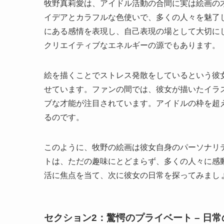
牧野真莉愛は、アイドル活動の合間に実は絵画の
イデアとカラフルな色使いで、多くの人々を魅了
にある感情を表現し、自己表現の場として大切に
クリエイティブなエネルギーの源でもあります。
絵を描くことでストレス発散をしているという彼
せています。ファンの間では、彼女が描いたイラ
ブな才能が注目されています。アイドルの枠を超
るのです。
このように、牧野の絵画は彼女自身のパーソナリ
トは、ただの趣味にとどまらず、多くの人々に感
活に焦点を当て、次に彼女の日常を探ってみまし
セクション2：驚愕のプライベート – 日