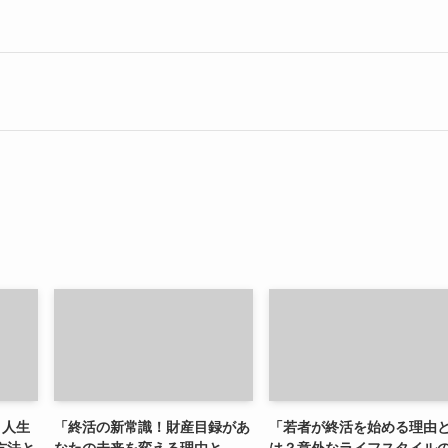
 人生
「終活の新常識！財産目録があ
「若者が終活を始める理由
方法と
なたの未来を変える理由と
は？意外なライフスタイル