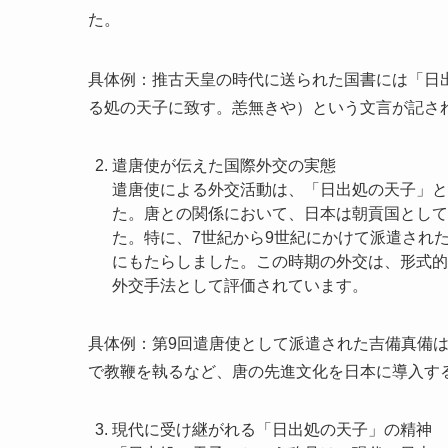
た。
具体例：推古天皇の時代に送られた国書には「日
る処の天子に致す。恙無きや）という文言が記さ
遣唐使が伝えた国際外交の実態
遣唐使による外交活動は、「日出処の天子」と
た。唐との関係において、日本は朝貢国として
た。特に、7世紀から9世紀にかけて派遣され
にもたらしました。この時期の外交は、形式的
外交手法として評価されています。
具体例：第9回遣唐使として派遣された吉備真備
で教鞭を執るなど、唐の先進文化を日本に導入す
現代に受け継がれる「日出処の天子」の精神