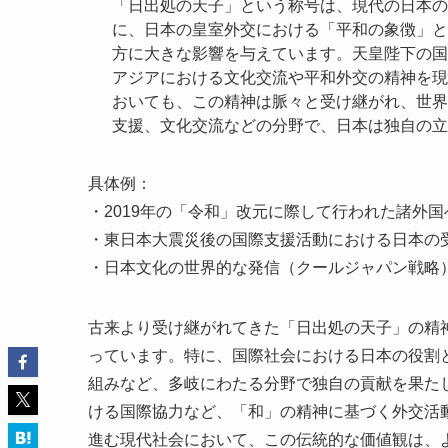
「日出処の天子」という称号は、現代の日本の
に、日本の皇室外交における「平和の象徴」と
方に大きな影響を与えています。天皇陛下の国
アジアにおける文化交流や平和外交の精神を現
おいても、この精神は脈々と受け継がれ、世界
支援、文化交流などの分野で、日本は独自の立
具体例：
・2019年の「令和」改元に際して行われた諸外
・東日本大震災後の国際支援活動における日本の
・日本文化の世界的な発信（クールジャパン戦略
古来より受け継がれてきた「日出処の天子」の精
っています。特に、国際社会における日本の役割
組みなど、多岐にわたる分野で独自の貢献を果た
ける国際協力など、「和」の精神に基づく外交活
進む現代社会において、この伝統的な価値観は、