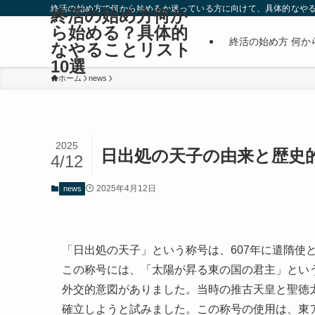
終活の始め方で何から始めるか迷っている方に向けて、具体的なやる
終活の始め方何か
ら始める？具体的
終活の始め方 何か
なやることリスト
10選
ホーム
news
2025
日出処の天子の由来と歴史
4/12
2025年4月12日
news
「日出処の天子」という称号は、607年に遣隋使
この称号には、「太陽が昇る東の国の君主」とい
外交的意図がありました。当時の推古天皇と聖徳
確立しようと試みました。この称号の使用は、東