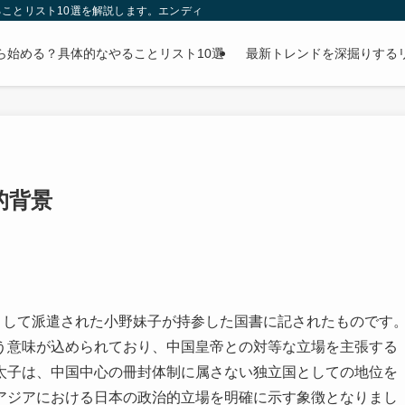
ことリスト10選を解説します。エンディングノートの書き方から財産整理まで、
ら始める？具体的なやることリスト10選
最新トレンドを深掘りする
的背景
として派遣された小野妹子が持参した国書に記されたものです
う意味が込められており、中国皇帝との対等な立場を主張する
太子は、中国中心の冊封体制に属さない独立国としての地位を
アジアにおける日本の政治的立場を明確に示す象徴となりまし