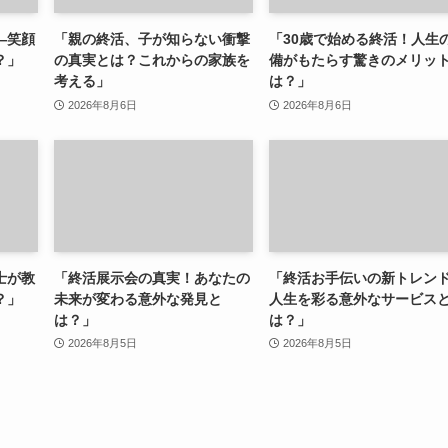
—笑顔
「親の終活、子が知らない衝撃
「30歳で始める終活！人生
？」
の真実とは？これからの家族を
備がもたらす驚きのメリッ
考える」
は？」
2026年8月6日
2026年8月6日
士が教
「終活展示会の真実！あなたの
「終活お手伝いの新トレン
？」
未来が変わる意外な発見と
人生を彩る意外なサービス
は？」
は？」
2026年8月5日
2026年8月5日