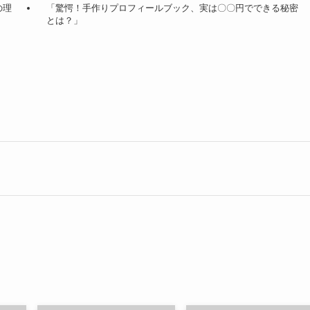
の理
「驚愕！手作りプロフィールブック、実は〇〇円でできる秘密
とは？」