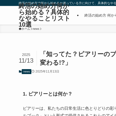
終活の始め方で何から始めるか迷っている方に向けて、具体的なやる
終活の始め方何か
ら始める？具体的
終活の始め方 何か
なやることリスト
10選
ホーム
news
「知ってた？ピアリーの
2025
11/13
変わる!?」
2025年11月13日
news
1. ピアリーとは何か？
ピアリーは、私たちの日常生活に色とりどりの彩
ルブック」という形式で提供されるこれらのアイ