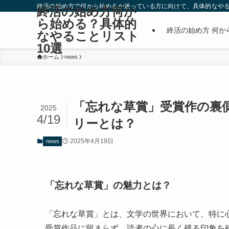
終活の始め方で何から始めるか迷っている方に向けて、具体的なやる
終活の始め方何か
ら始める？具体的
終活の始め方 何か
なやることリスト
10選
ホーム
news
「忘れな草賞」受賞作の裏
2025
4/19
リーとは？
2025年4月19日
news
「忘れな草賞」の魅力とは？
「忘れな草賞」とは、文学の世界において、特に
受賞作品に留まらず、読者の心に長く残る印象を