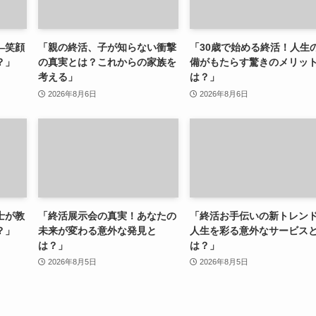
—笑顔
「親の終活、子が知らない衝撃
「30歳で始める終活！人生
？」
の真実とは？これからの家族を
備がもたらす驚きのメリッ
考える」
は？」
2026年8月6日
2026年8月6日
士が教
「終活展示会の真実！あなたの
「終活お手伝いの新トレン
？」
未来が変わる意外な発見と
人生を彩る意外なサービス
は？」
は？」
2026年8月5日
2026年8月5日