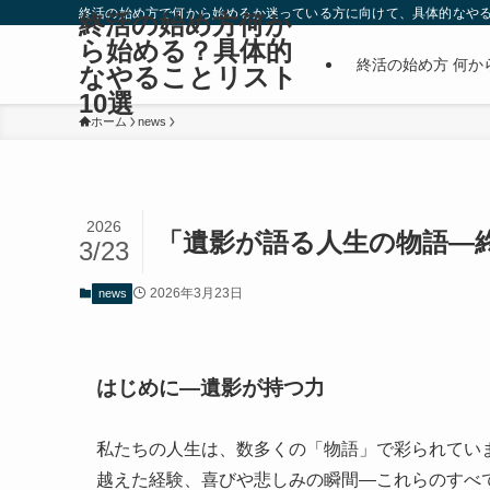
終活の始め方で何から始めるか迷っている方に向けて、具体的なやる
終活の始め方何か
ら始める？具体的
終活の始め方 何か
なやることリスト
10選
ホーム
news
2026
「遺影が語る人生の物語—
3/23
2026年3月23日
news
はじめに—遺影が持つ力
私たちの人生は、数多くの「物語」で彩られてい
越えた経験、喜びや悲しみの瞬間—これらのすべ