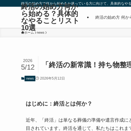
終活の始め方で何から始めるか迷っている方に向けて、具体的なやる
終活の始め方何か
ら始める？具体的
終活の始め方 何か
なやることリスト
10選
ホーム
news
2026
「終活の新常識！持ち物整
5/12
2026年5月12日
news
はじめに：終活とは何か？
近年、「終活」は単なる葬儀の準備や遺言作成に
目されています。終活を通じて、私たちはこれま