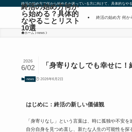
終活の始め方で何から始めるか迷っている方に向けて、具体的なやる
終活の始め方何か
ら始める？具体的
終活の始め方 何か
なやることリスト
10選
ホーム
news
2026
「身寄りなしでも幸せに！
6/02
2026年6月2日
news
はじめに：終活の新しい価値観
「身寄りなし」という言葉は、時に孤独や不安を
自分自身を見つめ直し、新たな人生の可能性を探