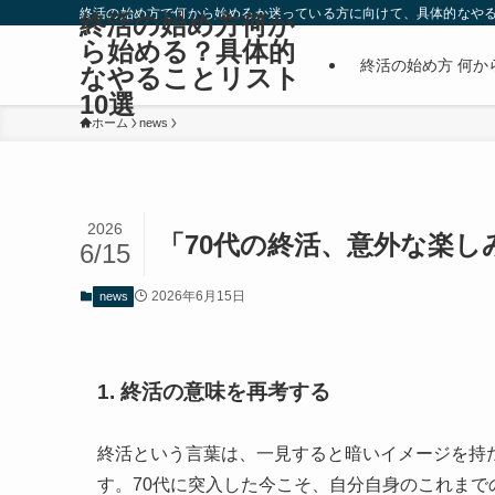
終活の始め方で何から始めるか迷っている方に向けて、具体的なやる
終活の始め方何か
ら始める？具体的
終活の始め方 何か
なやることリスト
10選
ホーム
news
2026
「70代の終活、意外な楽
6/15
2026年6月15日
news
1. 終活の意味を再考する
終活という言葉は、一見すると暗いイメージを持
す。70代に突入した今こそ、自分自身のこれま