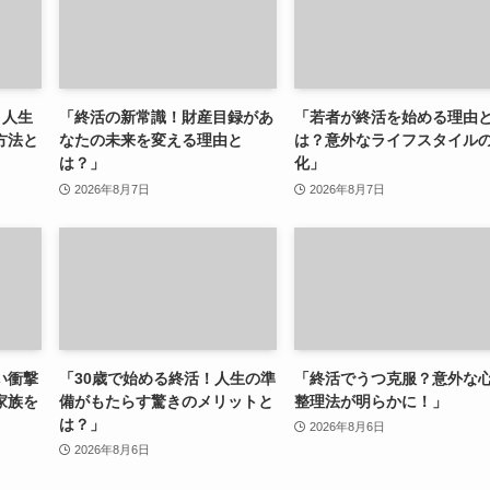
 人生
「終活の新常識！財産目録があ
「若者が終活を始める理由
方法と
なたの未来を変える理由と
は？意外なライフスタイル
は？」
化」
2026年8月7日
2026年8月7日
い衝撃
「30歳で始める終活！人生の準
「終活でうつ克服？意外な
家族を
備がもたらす驚きのメリットと
整理法が明らかに！」
は？」
2026年8月6日
2026年8月6日