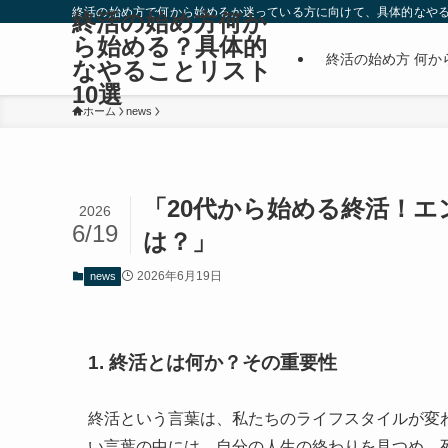
終活の始め方で何から始めるか迷っている方に向けて、具体的なやる
終活の始め方何か
ら始める？具体的
終活の始め方 何か
なやることリスト
10選
ホーム
news
「20代から始める終活！
2026
6/19
は？」
2026年6月19日
news
1. 終活とは何か？その重要性
終活という言葉は、私たちのライフスタイルが変
い言葉の中には、自分の人生の終わりを見つめ、