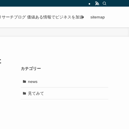
段階的に進められる手順を紹介。
リサーチブログ 価値ある情報でビジネスを加速
sitemap
た
カテゴリー
news
見てみて