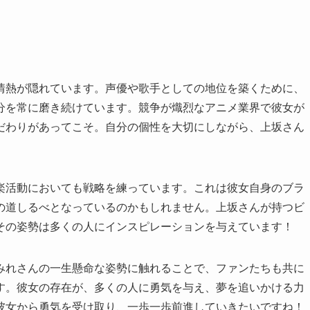
情熱が隠れています。声優や歌手としての地位を築くために、
分を常に磨き続けています。競争が熾烈なアニメ業界で彼女が
だわりがあってこそ。自分の個性を大切にしながら、上坂さん
楽活動においても戦略を練っています。これは彼女自身のブラ
の道しるべとなっているのかもしれません。上坂さんが持つビ
その姿勢は多くの人にインスピレーションを与えています！
みれさんの一生懸命な姿勢に触れることで、ファンたちも共に
す。彼女の存在が、多くの人に勇気を与え、夢を追いかける力
彼女から勇気を受け取り、一歩一歩前進していきたいですね！