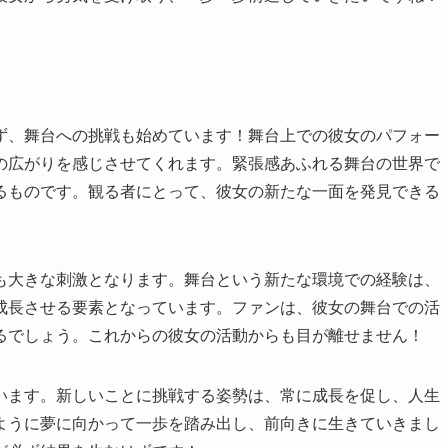
ず、舞台への挑戦も始めています！舞台上での彼女のパフォー
の広がりを感じさせてくれます。緊張感あふれる舞台の世界で
るものです。観る者にとって、彼女の新たな一面を発見できる
も大きな刺激となります。舞台という新たな環境での経験は、
成長させる要素となっています。ファンは、彼女の舞台での活
るでしょう。これからの彼女の活動からも目が離せません！
います。新しいことに挑戦する姿勢は、常に成長を促し、人生
ように夢に向かって一歩を踏み出し、前向きに生きていきまし