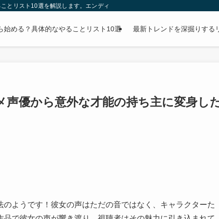
ことリスト10選を解説します。エンディングノートの書き方から財産整理まで、
ら始める？具体的なやることリスト10選
最新トレンドを深掘りする
メ声優から意外な才能の持ち主に変身し
法のようです！彼女の声はただの音ではなく、キャラクターた
作品で彼女の声が響き渡り、視聴者はその魅力に引き込まれて