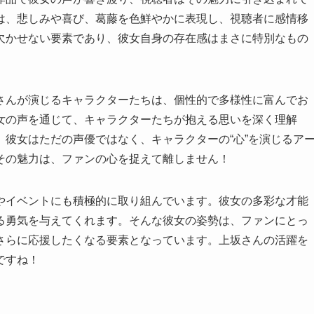
は、悲しみや喜び、葛藤を色鮮やかに表現し、視聴者に感情移
欠かせない要素であり、彼女自身の存在感はまさに特別なもの
さんが演じるキャラクターたちは、個性的で多様性に富んでお
女の声を通じて、キャラクターたちが抱える思いを深く理解
彼女はただの声優ではなく、キャラクターの“心”を演じるア
その魅力は、ファンの心を捉えて離しません！
やイベントにも積極的に取り組んでいます。彼女の多彩な才能
る勇気を与えてくれます。そんな彼女の姿勢は、ファンにとっ
さらに応援したくなる要素となっています。上坂さんの活躍を
ですね！