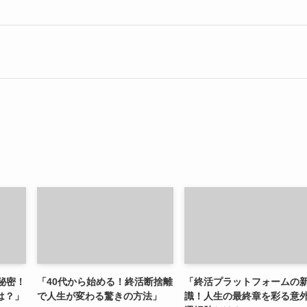
秘密！
「40代から始める！終活断捨離
「終活プラットフォームの
は？」
で人生が変わる驚きの方法」
識！人生の最終章を彩る意