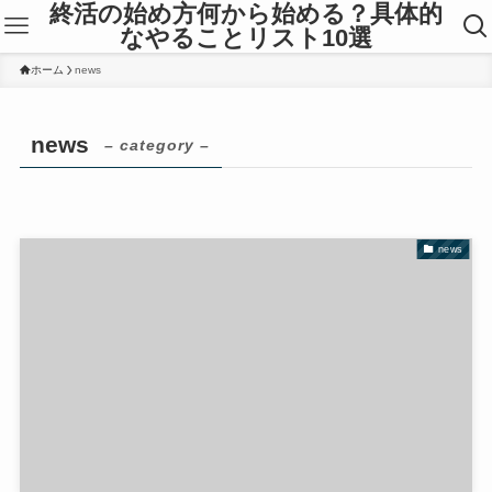
終活の始め方何から始める？具体的
なやることリスト10選
ホーム
news
news
– category –
news