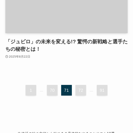
「ジュビロ」の未来を変える!? 驚愕の新戦略と選手た
ちの秘密とは！
2025年8月22日
1
...
70
71
72
...
91